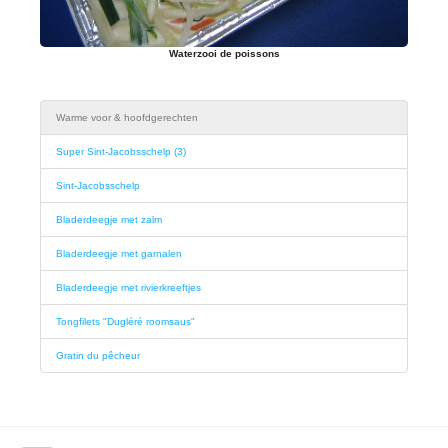
Waterzooi de poissons
Warme voor & hoofdgerechten
Super Sint-Jacobsschelp (3)
Sint-Jacobsschelp
Bladerdeegje met zalm
Bladerdeegje met garnalen
Bladerdeegje met rivierkreeftjes
Tongfilets "Dugléré roomsaus"
Gratin du pêcheur