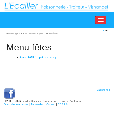
Toggle
navigation
fr
nl
Homepagina
>
Voor de feestdagen
>
Menu fêtes
Menu fêtes
fetes_2025_1_.pdf
(
PDF
-
91 kB
)
Back to top
© 2005 - 2026 Ecailler Comines Poissonnerie - Traiteur - Vishandel
Overzicht van de site
|
Aanmelden
|
Contact
|
RSS 2.0