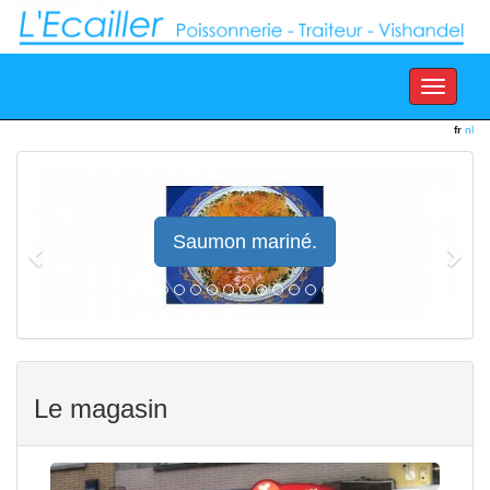
Toggle
navigation
fr
nl
Previous
Nex
Saumon mariné.
Le magasin