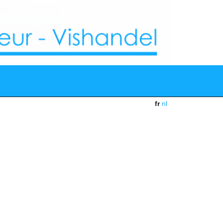
fr
nl